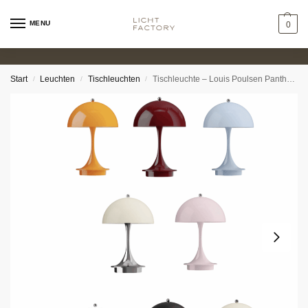
MENU
0
Start
Leuchten
Tischleuchten
Tischleuchte – Louis Poulsen Panthella 160 mini Portable
/
/
/