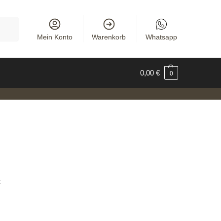
uchen
Mein Konto
Warenkorb
Whatsapp
0,00
€
0
t