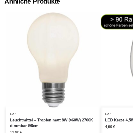
Ähnliche Produkte
E27
E27
Leuchtmittel – Tropfen matt 8W (≈60W) 2700K
LED Kerze 4,5
dimmbar Ø6cm
4,99
€
12,90
€