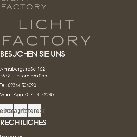
BESUCHEN SIE UNS
Annabergstraße 162
45721 Haltern am See
Tel: 02364 506090
WhatsApp: 0171 4142240
ebook
Instagram
Pinterest
RECHTLICHES
Impressum