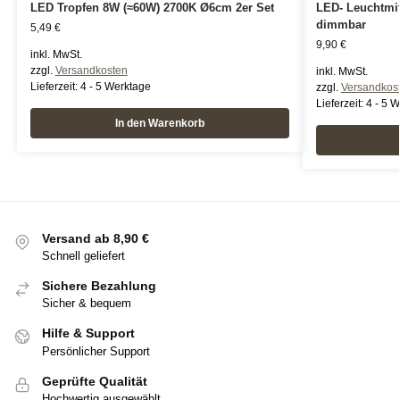
LED Tropfen 8W (≈60W) 2700K Ø6cm 2er Set
LED- Leuchtmit
dimmbar
5,49
€
9,90
€
inkl. MwSt.
zzgl.
Versandkosten
inkl. MwSt.
Lieferzeit:
4 - 5 Werktage
zzgl.
Versandkos
Lieferzeit:
4 - 5 
In den Warenkorb
Versand ab 8,90 €
Schnell geliefert
Sichere Bezahlung
Sicher & bequem
Hilfe & Support
Persönlicher Support
Geprüfte Qualität
Hochwertig ausgewählt