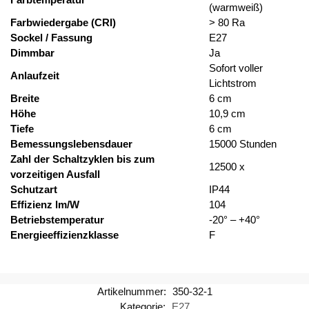
(warmweiß)
Farbwiedergabe (CRI)
> 80 Ra
Sockel / Fassung
E27
Dimmbar
Ja
Sofort voller
Anlaufzeit
Lichtstrom
Breite
6 cm
Höhe
10,9 cm
Tiefe
6 cm
Bemessungslebensdauer
15000 Stunden
Zahl der Schaltzyklen bis zum
12500 x
vorzeitigen Ausfall
Schutzart
IP44
Effizienz lm/W
104
Betriebstemperatur
-20° – +40°
Energieeffizienzklasse
F
Artikelnummer:
350-32-1
Kategorie:
E27