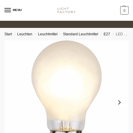
MENU
0
Start
Leuchten
Leuchtmittel
Standard Leuchtmittel
E27
LED Tropfen matt 4,7W (≈40W) dimmbar Ø6cm
/
/
/
/
/