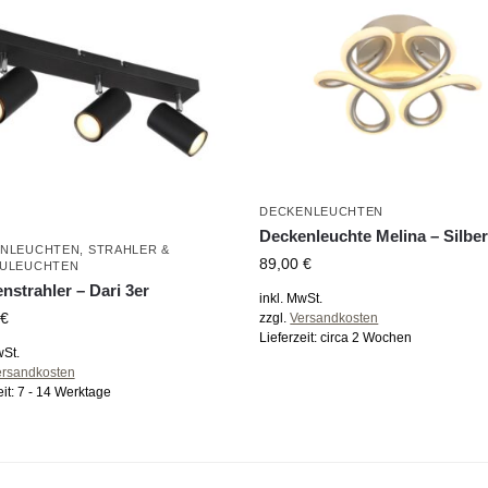
DECKENLEUCHTEN
Deckenleuchte Melina – Silbe
ENLEUCHTEN
,
STRAHLER &
89,00
€
ULEUCHTEN
nstrahler – Dari 3er
inkl. MwSt.
€
zzgl.
Versandkosten
Lieferzeit:
circa 2 Wochen
wSt.
ersandkosten
eit:
7 - 14 Werktage