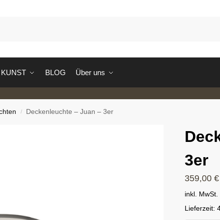
S
KUNST
BLOG
Über uns
chten
Deckenleuchte – Juan – 3er
/
Deck
3er
359,00
€
inkl. MwSt.
Lieferzeit: