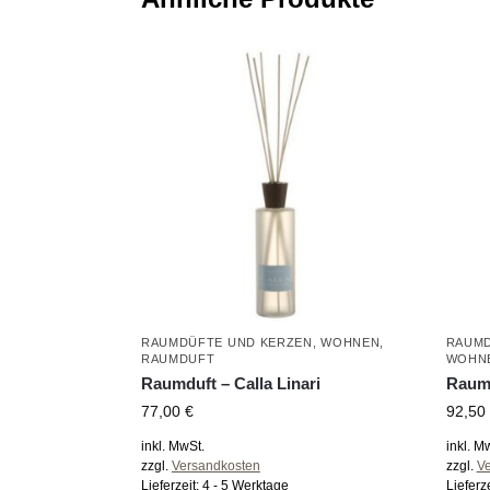
RAUMDÜFTE UND KERZEN
,
WOHNEN
,
RAUMD
RAUMDUFT
WOHN
Raumduft – Calla Linari
Raumd
77,00
€
92,50
inkl. MwSt.
inkl. M
zzgl.
Versandkosten
zzgl.
V
Lieferzeit:
4 - 5 Werktage
Lieferz