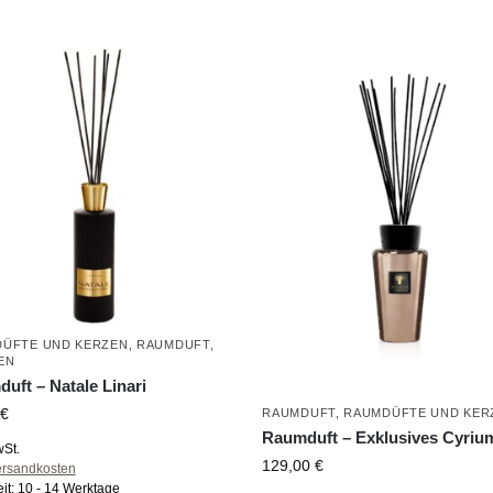
ÜFTE UND KERZEN
,
RAUMDUFT
,
EN
uft – Natale Linari
€
RAUMDUFT
,
RAUMDÜFTE UND KER
Raumduft – Exklusives Cyriu
wSt.
129,00
€
ersandkosten
eit:
10 - 14 Werktage