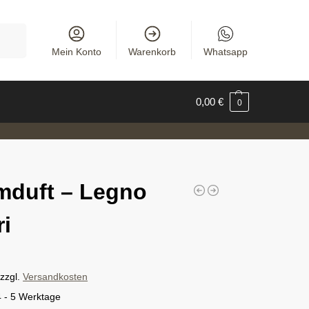
uchen
Mein Konto
Warenkorb
Whatsapp
0,00
€
0
duft – Legno
ri
zzgl.
Versandkosten
4 - 5 Werktage