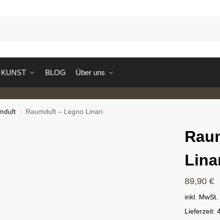
S
KUNST
BLOG
Über uns
mduft
Raumduft – Legno Linari
/
Raum
Lina
89,90
€
inkl. MwSt.
Lieferzeit: