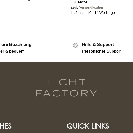
inkl. MwSt.
zzgl.
Versandkosten
Lieferzeit:
10 - 14 Werktage
here Bezahlung
Hilfe & Support
her & bequem
Persönlicher Support
HES
QUICK LINKS