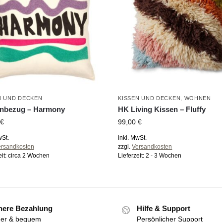
N UND DECKEN
KISSEN UND DECKEN
,
WOHNEN
enbezug – Harmony
HK Living Kissen – Fluffy
€
99,00
€
wSt.
inkl. MwSt.
ersandkosten
zzgl.
Versandkosten
eit:
circa 2 Wochen
Lieferzeit:
2 - 3 Wochen
here Bezahlung
Hilfe & Support
her & bequem
Persönlicher Support