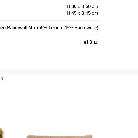
H 30 x B 50 cm
H 45 x B 45 cm
nen-Baumwoll-Mix (55% Leinen, 45% Baumwolle)
Hell Blau
en