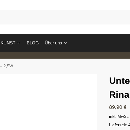
S
KUNST
BLOG
Über uns
 – 2,5W
Unte
Rina
89,90
€
inkl. MwSt.
Lieferzeit: