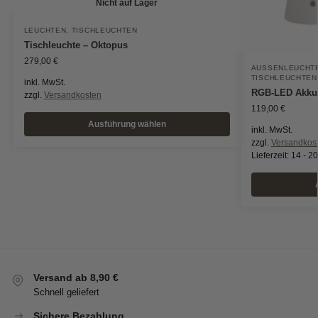
Nicht auf Lager
LEUCHTEN
,
TISCHLEUCHTEN
Tischleuchte – Oktopus
279,00
€
AUSSENLEUCHTE
TISCHLEUCHTEN
inkl. MwSt.
RGB-LED Akku 
zzgl.
Versandkosten
119,00
€
Ausführung wählen
inkl. MwSt.
zzgl.
Versandkos
Lieferzeit:
14 - 2
Versand ab 8,90 €
Schnell geliefert
Sichere Bezahlung