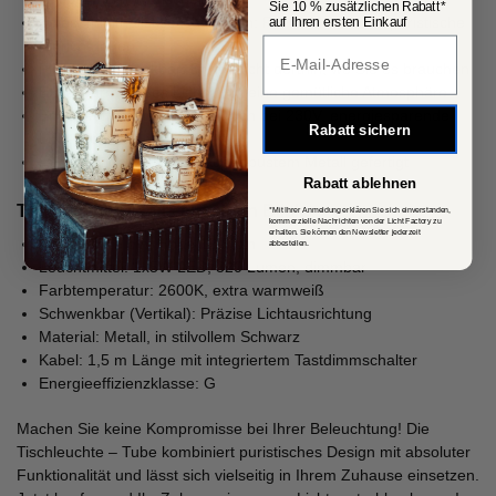
Sie 10 % zusätzlichen Rabatt*
Edles, minimalistisches Design: Für moderne und puristische
auf Ihren ersten Einkauf
Popup Fenster
Einrichtungen
Flexibel schwenkbar: Bringt Licht dorthin, wo Sie es brauchen
Extra warmweißes Licht : Für eine gemütliche Atmosphäre
Energieeffizient: 5W Verbrauch bei 230V, energiesparende
Rabatt sichern
LED-Technik
Hochwertiges Material: Aus robustem Metall gefertigt
Rabatt ablehnen
Technische Details auf einen Blick:
*Mit Ihrer Anmeldung erklären Sie sich einverstanden,
kommerzielle Nachrichten von der Licht Factory zu
erhalten. Sie können den Newsletter jederzeit
Maße: Ø9,6 cm, Höhe 12,5 cm
abbestellen.
Leuchtmittel: 1x5W LED, 320 Lumen, dimmbar
Farbtemperatur: 2600K, extra warmweiß
Schwenkbar (Vertikal): Präzise Lichtausrichtung
Material: Metall, in stilvollem Schwarz
Kabel: 1,5 m Länge mit integriertem Tastdimmschalter
Energieeffizienzklasse: G
Machen Sie keine Kompromisse bei Ihrer Beleuchtung! Die
Tischleuchte – Tube kombiniert puristisches Design mit absoluter
Funktionalität und lässt sich vielseitig in Ihrem Zuhause einsetzen.