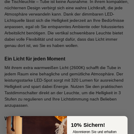
die Tischleuchte – Tube ist keine Ausnahme. In ihrem kompakten,
nüchternen Design verbirgt sich eine wahre Lichtkraft, die jede
Atmosphäre verwandeln kann. Dank der dimmbaren LED-
Lichtquelle lässt sich die Helligkeit jederzeit an Ihre Bedürfnisse
anpassen, egal ob Sie entspanntes Ambiente oder fokussiertes
Arbeitslicht benötigen. Die vertikal schwenkbare Leuchte bietet
dabei volle Flexibilität und sorgt dafür, dass das Licht immer
genau dort ist, wo Sie es haben wollen.
Ein Licht für jeden Moment
Mit ihrem extra warmweißen Licht (2600K) schafft die Tube in
jedem Raum eine behagliche und gemütliche Atmosphäre. Der
leistungsstarke LED-Spot sorgt mit 320 Lumen für ausreichend
Helligkeit und spart dabei Energie. Nutzen Sie den praktischen
Tastdimmschalter direkt an der Leuchte, um die Helligkeit in 3
Stufen zu regulieren und Ihre Lichtstimmung nach Belieben
anzupassen.
Warum Tube kaufen?
10% Sichern!
Dimmbare LED-Lichtquelle inklusive: Passen Sie das Licht
Abonnieren Sie und erhalten
flexibel Ihren Wünschen an