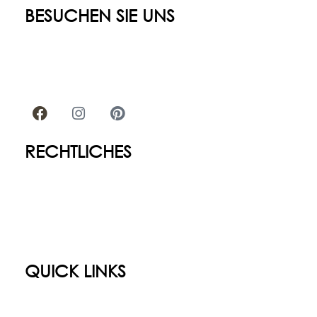
BESUCHEN SIE UNS
Annabergstraße 162
45721 Haltern am See
Tel: 02364 506090
WhatsApp: 0171 4142240
RECHTLICHES
Impressum
Datenschutz
Kontakt
Allgemeine Geschäftsbedingungen
Zahlungsweisen
Cookie-Richtlinie (EU)
QUICK LINKS
Startseite
Ausstellung