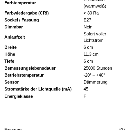
Farbtemperatur
(warmweiß)
Farbwiedergabe (CRI)
> 80 Ra
Sockel / Fassung
E27
Dimmbar
Nein
Sofort voller
Anlaufzeit
Lichtstrom
Breite
6 cm
Höhe
11,3 cm
Tiefe
6 cm
Bemessungslebensdauer
25000 Stunden
Betriebstemperatur
-20° – +40°
Sensor
Dämmerung
Stromstärke der Lichtquelle (mA)
45
Energieklasse
F
Fassung
E27