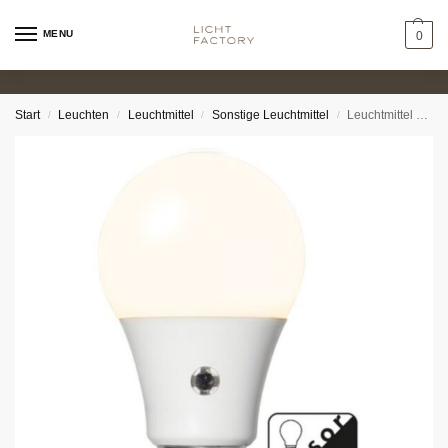
MENU
0
Start
Leuchten
Leuchtmittel
Sonstige Leuchtmittel
Leuchtmittel – mit Dämmerungssensor opal 5,2W (≈40W) 2700K Ø6cm
/
/
/
/