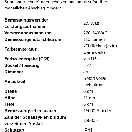
Stromsparrechner) oder schätzen und somit sofort Ihren
monatlichen Abschlag mindern.
Bemessungswert der
2,5 Watt
Leistungsaufnahme
Versorgungsspannung
220-240VAC
Bemessungsnutzlichtstrom
110 Lumen
2000Kelvin (extra
Farbtemperatur
warmweiß)
Farbwiedergabe (CRI)
> 90 Ra
Sockel / Fassung
E27
Dimmbar
Ja
Sofort voller
Anlaufzeit
Lichtstrom
Breite
6 cm
Höhe
11 cm
Tiefe
6 cm
Bemessungslebensdauer
15000 Stunden
Zahl der Schaltzyklen bis zum
12500 x
vorzeitigen Ausfall
Schutzart
IP44