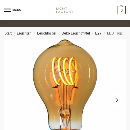
MENU
0
Start
Leuchten
Leuchtmittel
Deko Leuchtmittel
E27
LED Tropfen 2,5W 2000K dimmbar Amber Ø6cm
/
/
/
/
/