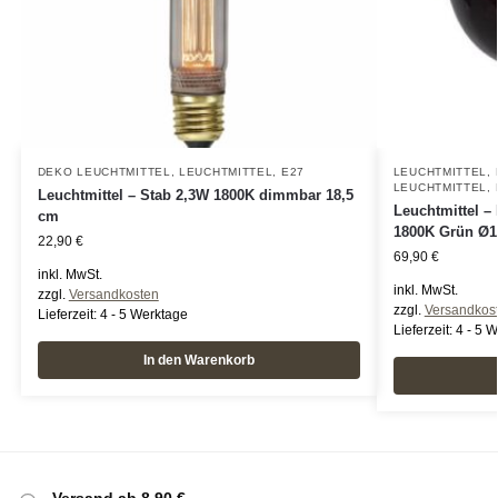
DEKO LEUCHTMITTEL
,
LEUCHTMITTEL
,
E27
LEUCHTMITTEL
,
LEUCHTMITTEL
,
Leuchtmittel – Stab 2,3W 1800K dimmbar 18,5
Leuchtmittel 
cm
1800K Grün Ø
22,90
€
69,90
€
inkl. MwSt.
inkl. MwSt.
zzgl.
Versandkosten
zzgl.
Versandkos
Lieferzeit:
4 - 5 Werktage
Lieferzeit:
4 - 5 
In den Warenkorb
Versand ab 8,90 €