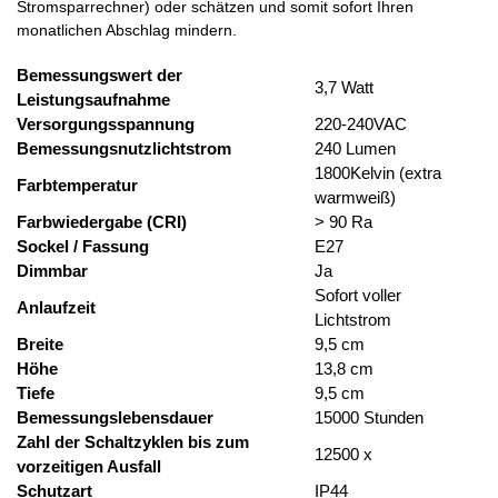
Stromsparrechner) oder schätzen und somit sofort Ihren
monatlichen Abschlag mindern.
Bemessungswert der
3,7 Watt
Leistungsaufnahme
Versorgungsspannung
220-240VAC
Bemessungsnutzlichtstrom
240 Lumen
1800Kelvin (extra
Farbtemperatur
warmweiß)
Farbwiedergabe (CRI)
> 90 Ra
Sockel / Fassung
E27
Dimmbar
Ja
Sofort voller
Anlaufzeit
Lichtstrom
Breite
9,5 cm
Höhe
13,8 cm
Tiefe
9,5 cm
Bemessungslebensdauer
15000 Stunden
Zahl der Schaltzyklen bis zum
12500 x
vorzeitigen Ausfall
Schutzart
IP44