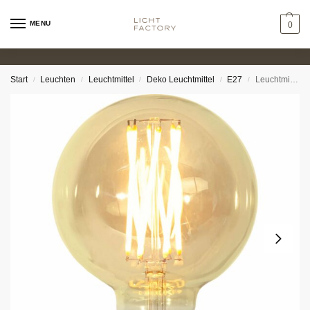
MENU
0
Start
Leuchten
Leuchtmittel
Deko Leuchtmittel
E27
Leuchtmittel – LED Globe 3,7W 1800K dimmbar Ø9,5cm
/
/
/
/
/