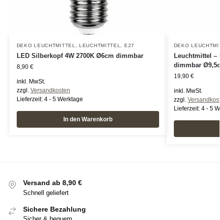
DEKO LEUCHTMITTEL
,
LEUCHTMITTEL
,
E27
DEKO LEUCHTMI
LED Silberkopf 4W 2700K Ø6cm dimmbar
Leuchtmittel –
dimmbar Ø9,5
8,90
€
19,90
€
inkl. MwSt.
zzgl.
Versandkosten
inkl. MwSt.
Lieferzeit:
4 - 5 Werktage
zzgl.
Versandkos
Lieferzeit:
4 - 5 
In den Warenkorb
Versand ab 8,90 €
Schnell geliefert
Sichere Bezahlung
Sicher & bequem