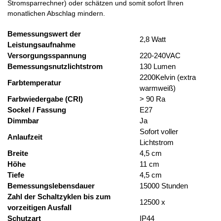
Stromsparrechner) oder schätzen und somit sofort Ihren
monatlichen Abschlag mindern.
Bemessungswert der
2,8 Watt
Leistungsaufnahme
Versorgungsspannung
220-240VAC
Bemessungsnutzlichtstrom
130 Lumen
2200Kelvin (extra
Farbtemperatur
warmweiß)
Farbwiedergabe (CRI)
> 90 Ra
Sockel / Fassung
E27
Dimmbar
Ja
Sofort voller
Anlaufzeit
Lichtstrom
Breite
4,5 cm
Höhe
11 cm
Tiefe
4,5 cm
Bemessungslebensdauer
15000 Stunden
Zahl der Schaltzyklen bis zum
12500 x
vorzeitigen Ausfall
Schutzart
IP44