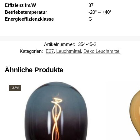
Effizienz lm/W
37
Betriebstemperatur
-20° – +40°
Energieeffizienzklasse
G
Artikelnummer:
354-45-2
Kategorien:
E27
,
Leuchtmittel
,
Deko Leuchtmittel
Ähnliche Produkte
-33%