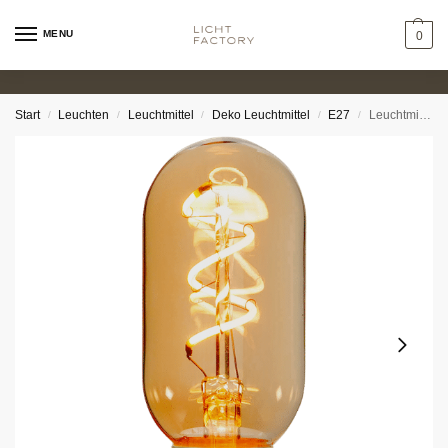
MENU
0
Start
Leuchten
Leuchtmittel
Deko Leuchtmittel
E27
Leuchtmittel – Kolben 2,8W 2200K amber dimmbar Ø4,5cm
/
/
/
/
/