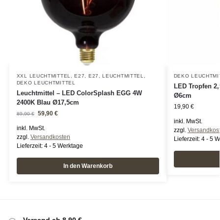
XXL LEUCHTMITTEL
,
E27
,
E27
,
LEUCHTMITTEL
,
DEKO LEUCHTMI
DEKO LEUCHTMITTEL
LED Tropfen 2
Leuchtmittel – LED ColorSplash EGG 4W
Ø6cm
2400K Blau Ø17,5cm
19,90
€
59,90
€
89,90
€
inkl. MwSt.
inkl. MwSt.
zzgl.
Versandkos
zzgl.
Versandkosten
Lieferzeit:
4 - 5 
Lieferzeit:
4 - 5 Werktage
In den Warenkorb