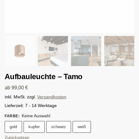
Aufbauleuchte – Tamo
ab
99,00
€
inkl. MwSt.
zzgl.
Versandkosten
Lieferzeit:
7 - 14 Werktage
Keine Auswahl
FARBE
:
gold
kupfer
schwarz
weiß
Zurücksetzen