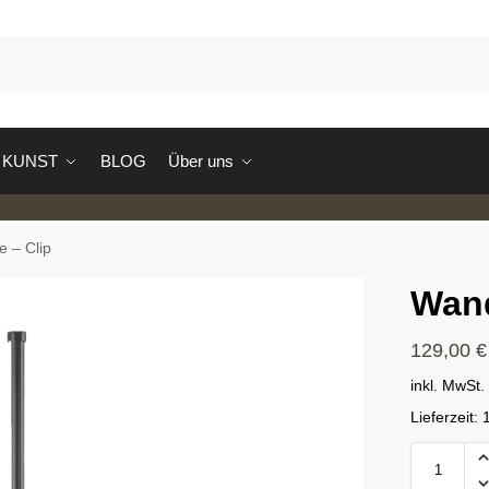
S
KUNST
BLOG
Über uns
 – Clip
Wand
129,00
€
inkl. MwSt.
Lieferzeit: