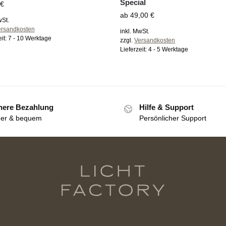
Special
€
ab
49,00
€
wSt.
ersandkosten
inkl. MwSt.
eit:
7 - 10 Werktage
zzgl.
Versandkosten
Lieferzeit:
4 - 5 Werktage
here Bezahlung
Hilfe & Support
her & bequem
Persönlicher Support