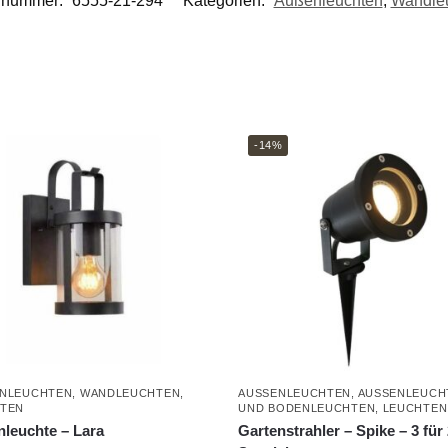
elnummer:
6555-21-294
Kategorien:
Außenleuchten
,
Wandle
-14%
NLEUCHTEN
,
WANDLEUCHTEN
,
AUSSENLEUCHTEN
,
AUSSENLEUCHT
TEN
ND BODENLEUCHTEN
,
LEUCHTEN
leuchte – Lara
Gartenstrahler – Spike – 3 für