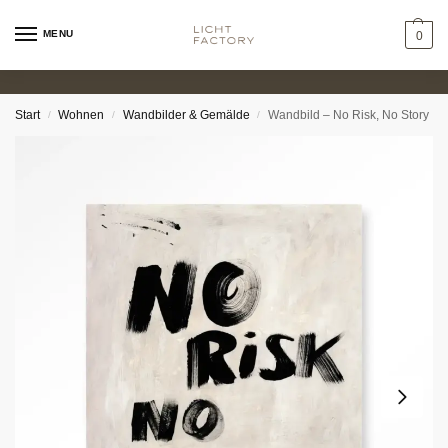
MENU
0
Start
Wohnen
Wandbilder & Gemälde
Wandbild – No Risk, No Story
/
/
/