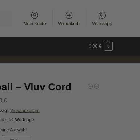
uchen
Mein Konto
Warenkorb
Whatsapp
0,00
€
0
ball – Vluv Cord
90
€
zzgl.
Versandkosten
7 bis 14 Werktage
Keine Auswahl