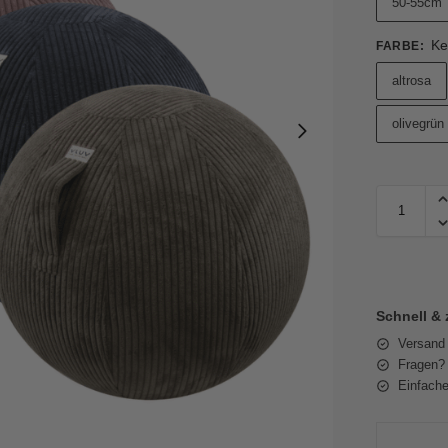
50-55cm
Ke
FARBE
:
altrosa
olivegrün
Schnell & 
Versand
Fragen? 
Einfache