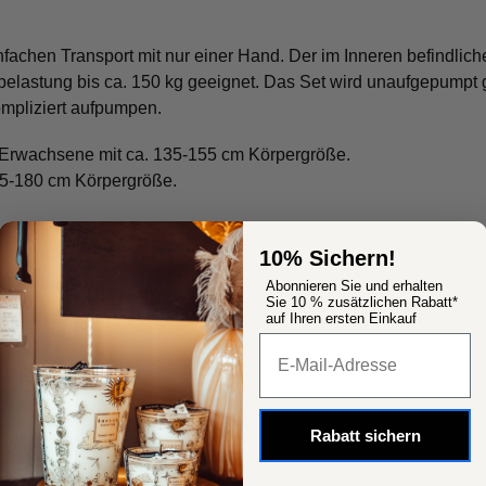
fachen Transport mit nur einer Hand. Der im Inneren befindliche
elastung bis ca. 150 kg geeignet. Das Set wird unaufgepumpt ge
mpliziert aufpumpen.
Erwachsene mit ca. 135-155 cm Körpergröße.
5-180 cm Körpergröße.
10% Sichern!
Abonnieren Sie und erhalten
Sie 10 % zusätzlichen Rabatt*
ikelnummer:
n. v.
Kategorien:
Wohnen
,
Möbel
,
Sitzgelegenhe
auf Ihren ersten Einkauf
Popup Fenster
Rabatt sichern