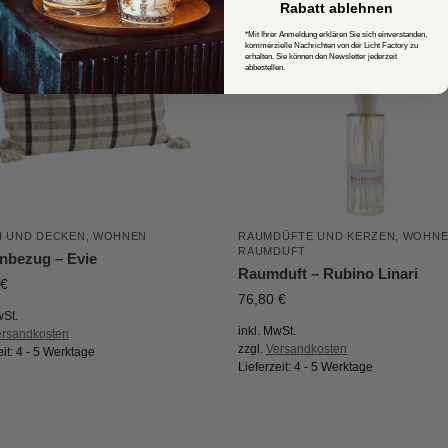
Rabatt ablehnen
*Mit Ihrer Anmeldung erklären Sie sich einverstanden,
kommerzielle Nachrichten von der Licht Factory zu
erhalten. Sie können den Newsletter jederzeit
abbestellen.
N UND DECKEN
,
WOHNEN
RAUMDÜFTE UND KERZEN
,
WOHNE
RAUMDUFT
nbezug – Evie
Raumduft – Rubino Linari
€
76,80
€
wSt.
inkl. MwSt.
ersandkosten
zzgl.
Versandkosten
eit:
4 - 5 Werktage
Lieferzeit:
4 - 5 Werktage