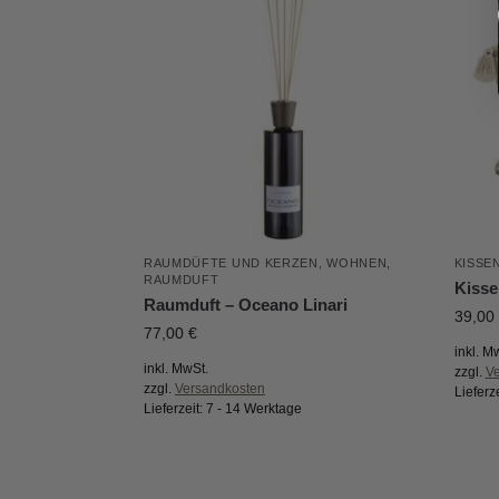
RAUMDÜFTE UND KERZEN
,
WOHNEN
,
KISSE
RAUMDUFT
Kisse
Raumduft – Oceano Linari
39,00
77,00
€
inkl. M
inkl. MwSt.
zzgl.
V
zzgl.
Versandkosten
Lieferz
Lieferzeit:
7 - 14 Werktage