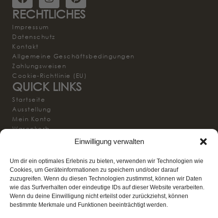
RECHTLICHES
Impressum
Datenschutz
Kontakt
Allgemeine Geschäftsbedingungen
Zahlungsweisen
Cookie-Richtlinie (EU)
QUICK LINKS
Startseite
Ausstellung
Mein Konto
Warenkorb
Vertrag widerrufen
Einwilligung verwalten
Kontakt
BESUCHEN SIE UNS
Um dir ein optimales Erlebnis zu bieten, verwenden wir Technologien wie
10% Rabatt auf deine erste Bestellung und immer
Cookies, um Geräteinformationen zu speichern und/oder darauf
zuzugreifen. Wenn du diesen Technologien zustimmst, können wir Daten
bestens informiert!* (ab 100€ Einkauf)
wie das Surfverhalten oder eindeutige IDs auf dieser Website verarbeiten.
Wenn du deine Einwilligung nicht erteilst oder zurückziehst, können
bestimmte Merkmale und Funktionen beeinträchtigt werden.