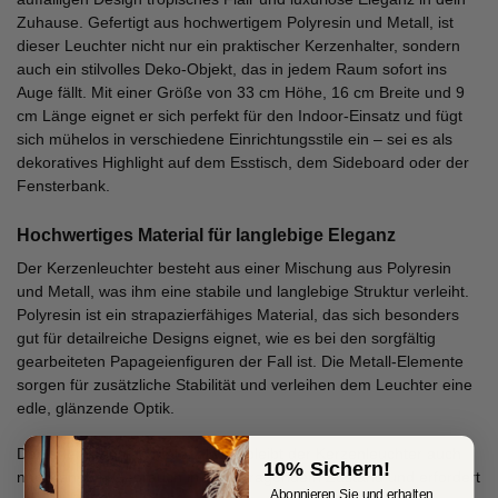
Zuhause. Gefertigt aus hochwertigem Polyresin und Metall, ist
dieser Leuchter nicht nur ein praktischer Kerzenhalter, sondern
auch ein stilvolles Deko-Objekt, das in jedem Raum sofort ins
Auge fällt. Mit einer Größe von 33 cm Höhe, 16 cm Breite und 9
cm Länge eignet er sich perfekt für den Indoor-Einsatz und fügt
sich mühelos in verschiedene Einrichtungsstile ein – sei es als
dekoratives Highlight auf dem Esstisch, dem Sideboard oder der
Fensterbank.
Hochwertiges Material für langlebige Eleganz
Der Kerzenleuchter besteht aus einer Mischung aus Polyresin
und Metall, was ihm eine stabile und langlebige Struktur verleiht.
Polyresin ist ein strapazierfähiges Material, das sich besonders
gut für detailreiche Designs eignet, wie es bei den sorgfältig
gearbeiteten Papageienfiguren der Fall ist. Die Metall-Elemente
sorgen für zusätzliche Stabilität und verleihen dem Leuchter eine
edle, glänzende Optik.
Dank der robusten Materialwahl bleibt der Kerzenleuchter auch
10% Sichern!
nach langem Gebrauch in hervorragendem Zustand und erfordert
Abonnieren Sie und erhalten