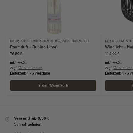
RAUMDÜFTE UND KERZEN
,
WOHNEN
,
RAUMDUFT
DEKOELEMENTE
Raumduft – Rubino Linari
Windlicht – Nur
76,80
€
119,00
€
inkl. MwSt.
inkl. MwSt.
zzgl.
Versandkosten
zzgl.
Versandkos
Lieferzeit:
4 - 5 Werktage
Lieferzeit:
4 - 5 
In den Warenkorb
Versand ab 8,90 €
Schnell geliefert