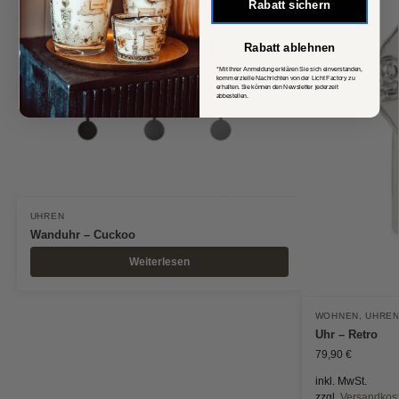
Rabatt sichern
Rabatt ablehnen
*Mit Ihrer Anmeldung erklären Sie sich einverstanden,
kommerzielle Nachrichten von der Licht Factory zu
erhalten. Sie können den Newsletter jederzeit
abbestellen.
UHREN
Wanduhr – Cuckoo
Weiterlesen
WOHNEN
,
UHRE
Uhr – Retro
79,90
€
inkl. MwSt.
zzgl.
Versandkos