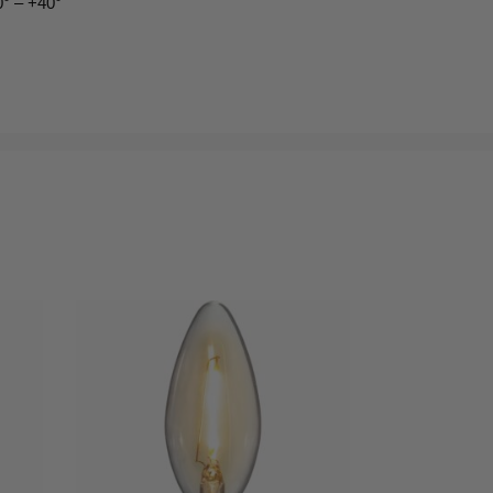
0° – +40°