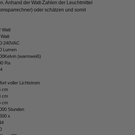
n. Anhand der Watt-Zahlen der Leuchtmittel
omsparrechner) oder schätzen und somit
2 Watt
 Watt
0-240VAC
0 Lumen
00Kelvin (warmweiß)
80 Ra
4
fort voller Lichtstrom
5 cm
3 cm
5 cm
000 Stunden
500 x
44
0