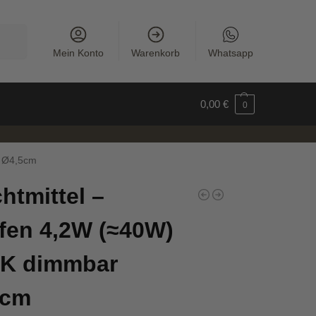
uchen
Mein Konto
Warenkorb
Whatsapp
0,00
€
0
r Ø4,5cm
htmittel –
fen 4,2W (≈40W)
0K dimmbar
5cm