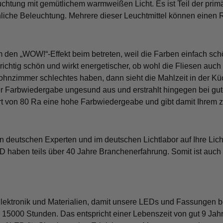
chtung mit gemütlichem warmweißen Licht. Es ist Teil der prim
nliche Beleuchtung. Mehrere dieser Leuchtmittel können einen 
den „WOW!“-Effekt beim betreten, weil die Farben einfach sch
richtig schön und wirkt energetischer, ob wohl die Fliesen auch
ohnzimmer schlechtes haben, dann sieht die Mahlzeit in der Kü
ter Farbwiedergabe ungesund aus und erstrahlt hingegen bei g
 von 80 Ra eine hohe Farbwiedergeabe und gibt damit Ihrem z
eutschen Experten und im deutschen Lichtlabor auf Ihre Licht
D haben teils über 40 Jahre Branchenerfahrung. Somit ist auch
lektronik und Materialien, damit unsere LEDs und Fassungen be
15000 Stunden. Das entspricht einer Lebenszeit von gut 9 Jahre