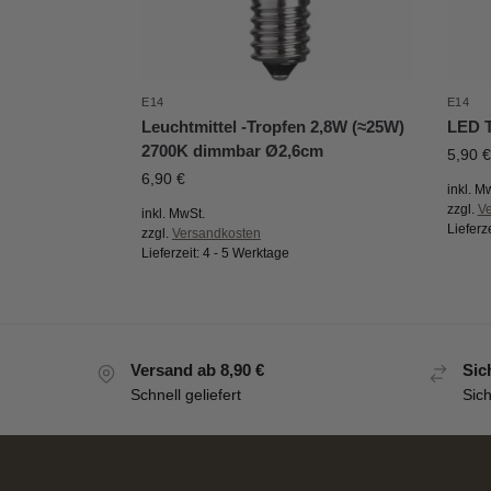
E14
E14
Leuchtmittel -Tropfen 2,8W (≈25W)
LED T
2700K dimmbar Ø2,6cm
5,90
€
6,90
€
inkl. M
zzgl.
V
inkl. MwSt.
Lieferz
zzgl.
Versandkosten
Lieferzeit:
4 - 5 Werktage
Versand ab 8,90 €
Sic
Schnell geliefert
Sic