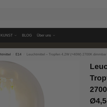
S
KUNST
BLOG
Über uns
tmittel
E14
Leuchtmittel – Tropfen 4,2W (≈40W) 2700K dimmba
/
/
Leuc
Trop
270
Ø4,