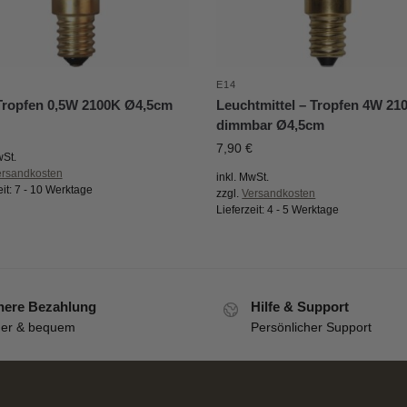
E14
ropfen 0,5W 2100K Ø4,5cm
Leuchtmittel – Tropfen 4W 21
dimmbar Ø4,5cm
7,90
€
wSt.
ersandkosten
inkl. MwSt.
eit:
7 - 10 Werktage
zzgl.
Versandkosten
Lieferzeit:
4 - 5 Werktage
here Bezahlung
Hilfe & Support
her & bequem
Persönlicher Support