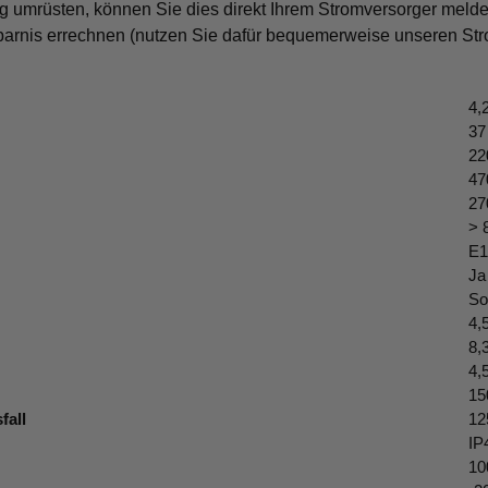
g umrüsten, können Sie dies direkt Ihrem Stromversorger melde
parnis errechnen (nutzen Sie dafür bequemerweise unseren Str
4,
37
22
47
27
> 
E1
Ja
So
4,
8,
4,
15
fall
12
IP
10