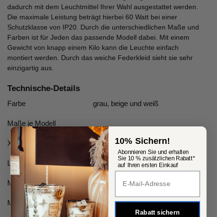
dadurch mit dem Leuchtmittel Ihrer Wahl ausgestattet werden.
Die maximale Leistung beträgt hierbei 60 Watt bei einer
Schutzklasse von IP20. Durch die unterschiedlichen Maße und
Farben ist für Jeden das passende Modell dabei. Mit einem
Gewicht von knapp einem Kilo kann die Leuchte einfach
montiert werden. Durch das weiche Federkleid sieht sie sehr
einzigartig aus.
Technische-Details
Farbe
grau, beige und weiß
Maße je Modell
10% Sichern!
XL
= ø 75cm, H 45 cm
Abonnieren Sie und erhalten
Sie 10 % zusätzlichen Rabatt*
Large
= ø 65, Höhe 40 cm
auf Ihren ersten Einkauf
Popup Fenster
Medium
= ø 45 cm, Höhe 30 cm
Mini
= ø 35cm, Höhe 20cm
Rabatt sichern