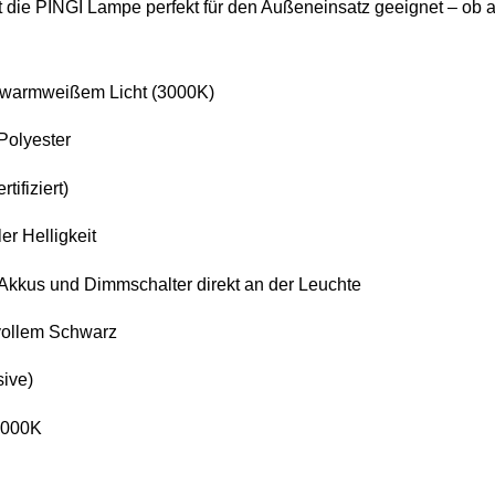
t die PINGI Lampe perfekt für den Außeneinsatz geeignet – ob a
t warmweißem Licht (3000K)
Polyester
tifiziert)
er Helligkeit
Akkus und Dimmschalter direkt an der Leuchte
lvollem Schwarz
sive)
 3000K