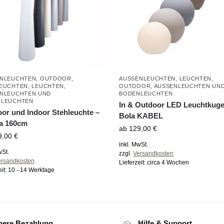
NLEUCHTEN
,
OUTDOOR
,
AUSSENLEUCHTEN
,
LEUCHTEN
,
EUCHTEN
,
LEUCHTEN
,
OUTDOOR
,
AUSSENLEUCHTEN UND 
NLEUCHTEN UND B
ODENLEUCHTEN
LEUCHTEN
In & Outdoor LED Leuchtkuge
or und Indoor Stehleuchte –
Bola KABEL
a 160cm
ab
129,00
€
9,00
€
inkl. MwSt.
wSt.
zzgl.
Versandkosten
ersandkosten
Lieferzeit:
circa 4 Wochen
eit:
10 - 14 Werktage
here Bezahlung
Hilfe & Support