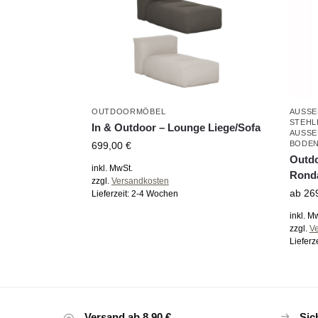
OUTDOORMÖBEL
AUSSE
STEHL
In & Outdoor – Lounge Liege/Sofa
AUSSE
ODEN
699,00
€
Outdo
inkl. MwSt.
Rond
zzgl.
Versandkosten
ab
26
Lieferzeit:
2-4 Wochen
inkl. M
zzgl.
V
Lieferz
Versand ab 8,90 €
Sic