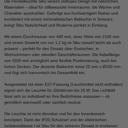
Die Pendelleuchte Sibu vereint zeitloses Design mit natürlichen
Materialien – ideal für stilbewusste Innenräume, die Wärme und
Charakter ausstrahlen. Gefertigt aus hochwertigem Rattan und
kombiniert mit einem minimalistischen Baldachin in Schwarz,
bringt Sibu Natürlichkeit und Moderne perfekt in Einklang.
Mit einem Durchmesser von 400 mm, einer Höhe von 2100 mm
und einem Gewicht von nur 1,2 kg ist Sibu sowohl leicht als auch
präsent – perfekt für den Einsatz über Esstischen, in
Wohnzimmern oder stilvollen Geschäftsräumen. Die Kabellänge
von 1500 mm ermöglicht eine flexible Positionierung, auch bei
hohen Decken. Der dezente Baldachin misst 25 mm x Ø100 mm
und fügt sich harmonisch ins Gesamtbild ein.
Ausgestattet mit einer E27-Fassung (Leuchtmittel nicht enthalten)
eignet sich die Leuchte für Glühbirnen bis 20 W. Das Lichtbild
lässt sich so individuell an Ihre Bedürfnisse anpassen – ob
gemütlich warmweiß oder sachlich neutral.
Die Leuchte ist nicht dimmbar und für den Innenbereich
konzipiert. Dank der IP20-Schutzart und der elektrischen
Isolationsklasse I ist Sibu für den sicheren Einsatz in trockenen