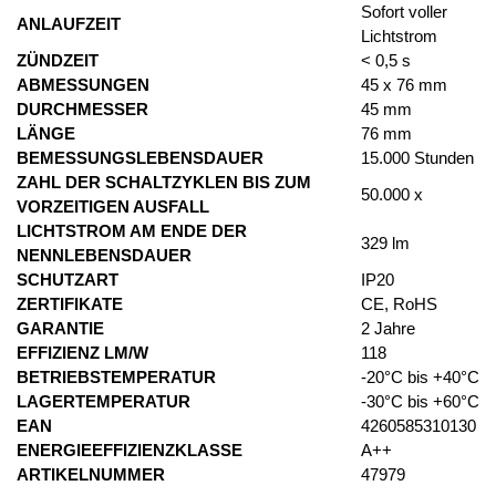
Sofort voller
ANLAUFZEIT
Lichtstrom
ZÜNDZEIT
< 0,5 s
ABMESSUNGEN
45 x 76 mm
DURCHMESSER
45 mm
LÄNGE
76 mm
BEMESSUNGSLEBENSDAUER
15.000 Stunden
ZAHL DER SCHALTZYKLEN BIS ZUM
50.000 x
VORZEITIGEN AUSFALL
LICHTSTROM AM ENDE DER
329 lm
NENNLEBENSDAUER
SCHUTZART
IP20
ZERTIFIKATE
CE, RoHS
GARANTIE
2 Jahre
EFFIZIENZ LM/W
118
BETRIEBSTEMPERATUR
-20°C bis +40°C
LAGERTEMPERATUR
-30°C bis +60°C
EAN
4260585310130
ENERGIEEFFIZIENZKLASSE
A++
ARTIKELNUMMER
47979