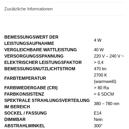
Zusätzliche Informationen
BEMESSUNGSWERT DER
4 W
LEISTUNGSAUFNAHME
VERGLEICHBARE WATTLEISTUNG
40 W
VERSORGUNGSSPANNUNG
220 V – 240 V ~
ELEKTRISCHER LEISTUNGSFAKTOR
> 0,4
BEMESSUNGSNUTZLICHTSTROM
470 lm
2700 K
FARBTEMPERATUR
(warmweiß)
FARBWIEDERGABE (CRI)
> 80 Ra
FARBKONSISTENZ
< 6 SDCM
SPEKTRALE STRAHLUNGSVERTEILUNG
380 – 780 nm
IM BEREICH
SOCKEL / FASSUNG
E14
DIMMBAR
Nein
ABSTRAHLWINKEL
300°