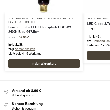
XXL LEUCHTMITTEL
,
DEKO LEUCHTMITTEL
,
E27
,
DEKO LEUCHTMI
E27
,
LEUCHTMITTEL
LED Globe 3,
Leuchtmittel – LED ColorSplash EGG 4W
18,90
€
2400K Blau Ø17,5cm
inkl. MwSt.
59,90
€
89,90
€
zzgl.
Versandkos
inkl. MwSt.
Lieferzeit:
4 - 5 
zzgl.
Versandkosten
Lieferzeit:
4 - 5 Werktage
In den Warenkorb
Versand ab 8,90 €
Schnell geliefert
Sichere Bezahlung
Sicher & bequem