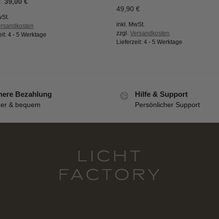
39,00
€
€
49,90
€
wSt.
inkl. MwSt.
ersandkosten
zzgl.
Versandkosten
eit:
4 - 5 Werktage
Lieferzeit:
4 - 5 Werktage
here Bezahlung
Hilfe & Support
her & bequem
Persönlicher Support