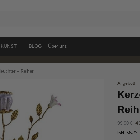
S
KUNST
BLOG
Über uns
leuchter – Reiher
Angebot!
Kerz
Reih
4
99,90
€
inkl. MwSt.