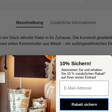
Beschreibung
Zusätzliche Informationen
 ein Stück stilvolle Natur in Ihr Zuhause. Die kunstvoll gearbe
 einen edlen Kerzenhalter aus Metall – ein außergewöhnliches D
sich der Leuchter ideal für Kommoden, Fensterbänke oder als Te
10% Sichern!
 mit weiteren Tiermotiven – dieser Leuchter zieht garantiert di
Abonnieren Sie und erhalten
Sie 10 % zusätzlichen Rabatt*
che Gestaltung mit funktionalem Design – perfekt für stimmungsvo
auf Ihren ersten Einkauf
Popup Fenster
Rabatt sichern