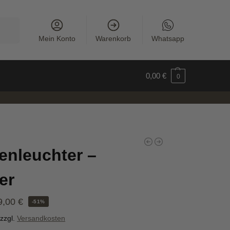
uchen
Mein Konto
Warenkorb
Whatsapp
0,00
€
0
enleuchter –
er
9,00
€
-51%
zzgl.
Versandkosten