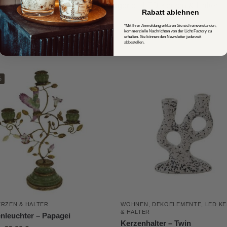
Artikelnummer:
56666
Kategorie:
LED Kerzen & Halter
Rabatt ablehnen
*Mit Ihrer Anmeldung erklären Sie sich einverstanden,
kommerzielle Nachrichten von der Licht Factory zu
erhalten. Sie können den Newsletter jederzeit
abbestellen.
%
ERZEN & HALTER
WOHNEN
,
DEKOELEMENTE
,
LED K
& HALTER
nleuchter – Papagei
Kerzenhalter – Twin