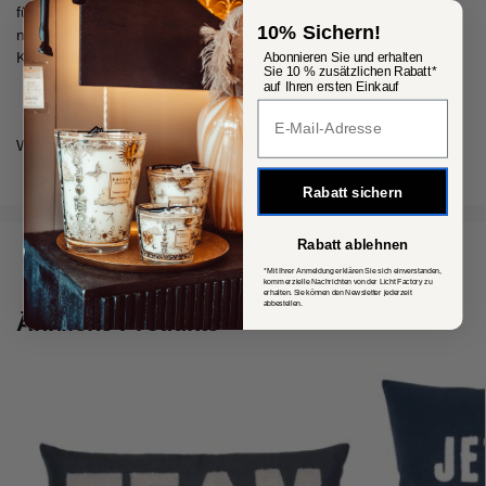
für entspannte Stunden auf dem Sofa. Machen Sie Ihr Zuhause
10% Sichern!
noch gemütlicher und sorgen Sie mit diesen einzigartigen
Kissenbezügen für Gesprächsstoff bei Ihren Gästen!
Abonnieren Sie und erhalten
Sie 10 % zusätzlichen Rabatt*
auf Ihren ersten Einkauf
Popup Fenster
Wird geliefert ohne Kissenfüllung!
Rabatt sichern
Artikelnummer:
11646-1 G70-3050
Rabatt ablehnen
Kategorie:
Kissen und Decken
*Mit Ihrer Anmeldung erklären Sie sich einverstanden,
kommerzielle Nachrichten von der Licht Factory zu
erhalten. Sie können den Newsletter jederzeit
abbestellen.
Ähnliche Produkte