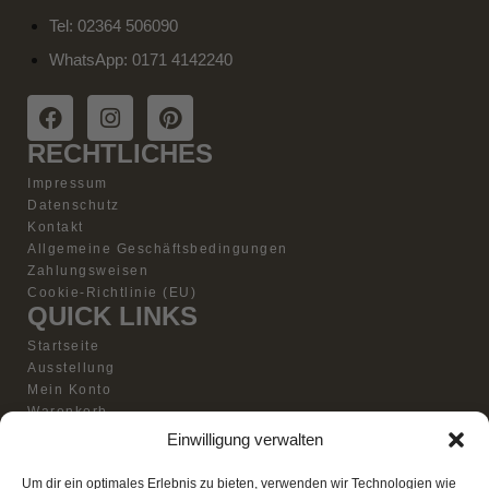
Tel: 02364 506090
WhatsApp: 0171 4142240
RECHTLICHES
Impressum
Datenschutz
Kontakt
Allgemeine Geschäftsbedingungen
Zahlungsweisen
Cookie-Richtlinie (EU)
QUICK LINKS
Startseite
Ausstellung
Mein Konto
Warenkorb
Vertrag widerrufen
Einwilligung verwalten
Kontakt
BESUCHEN SIE UNS
Um dir ein optimales Erlebnis zu bieten, verwenden wir Technologien wie