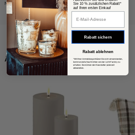
Nur für den Innenraum geeignet.
Sie 10 % zusätzlichen Rabatt*
auf Ihren ersten Einkauf
Popup Fenster
Artikelnummer:
n. v.
Kategorien:
Dekoelemente
,
Wohnen
Rabatt sichern
Schlagwort:
ajat
Rabatt ablehnen
Ähnliche Produkte
*Mit Ihrer Anmeldung erklären Sie sich einverstanden,
kommerzielle Nachrichten von der Licht Factory zu
erhalten. Sie können den Newsletter jederzeit
abbestellen.