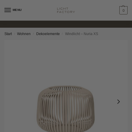
MENU
0
Start
Wohnen
Dekoelemente
Windlicht – Nuria XS
/
/
/