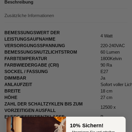
Beschreibung
Zusätzliche Informationen
BEMESSUNGSWERT DER
4 Watt
LEISTUNGSAUFNAHME
VERSORGUNGSSPANNUNG
220-240VAC
BEMESSUNGSNUTZLICHTSTROM
60 Lumen
FARBTEMPERATUR
1800Kelvin
FARBWIEDERGABE (CRI)
90 Ra
SOCKEL / FASSUNG
E27
DIMMBAR
Ja
ANLAUFZEIT
Sofort voller Lic
BREITE
18 cm
HÖHE
27 cm
ZAHL DER SCHALTZYKLEN BIS ZUM
12500 x
VORZEITIGEN AUSFALL
ENERGIEEFFIZIENZKLASSE
B
10% Sichern!