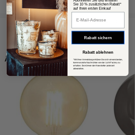
Abonnieren Sie und erhalten
Sie 10 % zusätzlichen Rabatt*
auf Ihren ersten Einkauf
Popup Fenster
Artikelnummer:
366-54-1 Nur noch Lagerbestand!
Kategorien:
XXL Leuchtmittel
,
E27
,
E27
,
Leuchtmittel
,
Deko
Leuchtmittel
Rabatt sichern
Schlagwort:
Summersale
Rabatt ablehnen
Ähnliche Produkte
*Mit Ihrer Anmeldung erklären Sie sich einverstanden,
kommerzielle Nachrichten von der Licht Factory zu
erhalten. Sie können den Newsletter jederzeit
abbestellen.