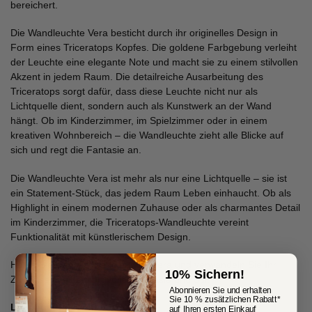
bereichert.
Die Wandleuchte Vera besticht durch ihr originelles Design in
Form eines Triceratops Kopfes. Die goldene Farbgebung verleiht
der Leuchte eine elegante Note und macht sie zu einem stilvollen
Akzent in jedem Raum. Die detailreiche Ausarbeitung des
Triceratops sorgt dafür, dass diese Leuchte nicht nur als
Lichtquelle dient, sondern auch als Kunstwerk an der Wand
hängt. Ob im Kinderzimmer, im Spielzimmer oder in einem
kreativen Wohnbereich – die Wandleuchte zieht alle Blicke auf
sich und regt die Fantasie an.
Die Wandleuchte Vera ist mehr als nur eine Lichtquelle – sie ist
ein Statement-Stück, das jedem Raum Leben einhaucht. Ob als
Highlight in einem modernen Zuhause oder als charmantes Detail
im Kinderzimmer, die Triceratops-Wandleuchte vereint
Funktionalität mit künstlerischem Design.
Holen Sie sich die Wandleuchte Vera und verwandeln Sie Ihr
10% Sichern!
Zuhause in einen Ort voller Fantasie und Stil!
Abonnieren Sie und erhalten
Sie 10 % zusätzlichen Rabatt*
Leuchtmittel nicht enthalten
auf Ihren ersten Einkauf