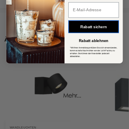
Popup Fenster
Artikelnummer:
55995
Kategorie:
Wandleuchten
Rabatt sichern
Ähnliche Produkte
Rabatt ablehnen
*Mit Ihrer Anmeldung erklären Sie sich einverstanden,
kommerzielle Nachrichten von der Licht Factory zu
erhalten. Sie können den Newsletter jederzeit
abbestellen.
WANDLEUCHTEN