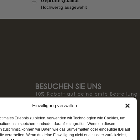
Geprüfte Qualität
Hochwertig ausgewählt
BESUCHEN SIE UNS
10% Rabatt auf deine erste Bestellung
und immer bestens informiert!* (ab
Einwilligung verwalten
100€ Einkauf)
ptimales Erlebnis zu bieten, verwenden wir Technologien wie Cookies, um
mationen zu speichern und/oder darauf zuzugreifen. Wenn du diesen
 zustimmst, können wir Daten wie das Surfverhalten oder eindeutige IDs auf
te verarbeiten. Wenn du deine Einwilligung nicht erteilst oder zurückziehst,