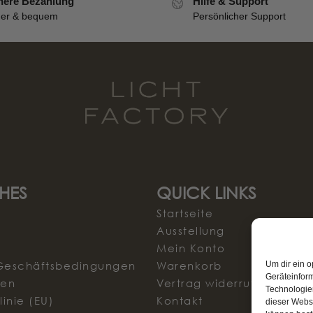
here Bezahlung
Hilfe & Support
her & bequem
Persönlicher Support
HES
QUICK LINKS
Startseite
Ausstellung
Mein Konto
Geschäftsbedingungen
Warenkorb
Um dir ein o
Geräteinfor
sen
Vertrag widerrufen
Technologien
inie (EU)
Kontakt
dieser Websi