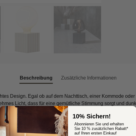
Beschreibung
Zusätzliche Informationen
lichtes Design. Egal ob auf dem Nachttisch, einer Kommode oder
nehmes Licht, dass für eine gemütliche Stimmung sorgt und dunkl
10% Sichern!
n 10 cm eignet sich die Leuchte perfekt für die Verwendung in 
Abonnieren Sie und erhalten
Sie 10 % zusätzlichen Rabatt*
auf Ihren ersten Einkauf