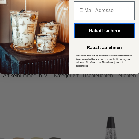
Popup Fenster
em E27 Leuchtmittel, diese können Sie sich nach ihren Wünsch
her nur für die Verwendung in den eigenen vier Wänden geeigne
Rabatt sichern
halten, diese müssen Sie separat bestellen. Sollten Sie Frage
Rabatt ablehnen
*Mit Ihrer Anmeldung erklären Sie sich einverstanden,
kommerzielle Nachrichten von der Licht Factory zu
erhalten. Sie können den Newsletter jederzeit
abbestellen.
Artikelnummer:
n. v.
Kategorien:
Tischleuchten
,
Leuchten