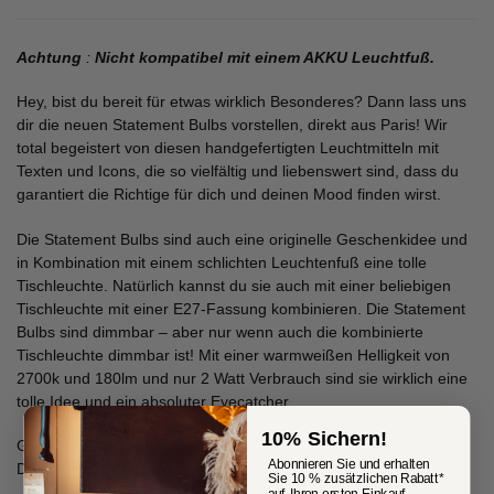
Achtung
:
Nicht kompatibel mit einem AKKU Leuchtfuß.
Hey, bist du bereit für etwas wirklich Besonderes? Dann lass uns
dir die neuen Statement Bulbs vorstellen, direkt aus Paris! Wir
total begeistert von diesen handgefertigten Leuchtmitteln mit
Texten und Icons, die so vielfältig und liebenswert sind, dass du
garantiert die Richtige für dich und deinen Mood finden wirst.
Die Statement Bulbs sind auch eine originelle Geschenkidee und
in Kombination mit einem schlichten Leuchtenfuß eine tolle
Tischleuchte. Natürlich kannst du sie auch mit einer beliebigen
Tischleuchte mit einer E27-Fassung kombinieren. Die Statement
Bulbs sind dimmbar – aber nur wenn auch die kombinierte
Tischleuchte dimmbar ist! Mit einer warmweißen Helligkeit von
2700k und 180lm und nur 2 Watt Verbrauch sind sie wirklich eine
tolle Idee und ein absoluter Eyecatcher.
10% Sichern!
Glas: Amber
Abonnieren Sie und erhalten
Durchmesser: 12,5 cm
Sie 10 % zusätzlichen Rabatt*
auf Ihren ersten Einkauf