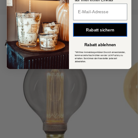
Popup Fenster
Artikelnummer:
904143
Kategorien:
Leuchtmittel
,
Statement Bulbs
Rabatt sichern
Ähnliche Produkte
Rabatt ablehnen
*Mit Ihrer Anmeldung erklären Sie sich einverstanden,
kommerzielle Nachrichten von der Licht Factory zu
erhalten. Sie können den Newsletter jederzeit
abbestellen.