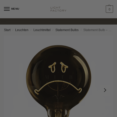
MENU
0
Start
Leuchten
Leuchtmittel
Statement Bulbs
Statement Bulb – Smiley Traurig
/
/
/
/