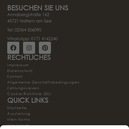
BESUCHEN SIE UNS
Annabergstraße 162
45721 Haltern am See
Tel: 02364 506090
WhatsApp: 0171 4142240
RECHTLICHES
Impressum
Datenschutz
Kontakt
Allgemeine Geschäftsbedingungen
Zahlungsweisen
Cookie-Richtlinie (EU)
QUICK LINKS
Startseite
Ausstellung
Mein Konto
Warenkorb