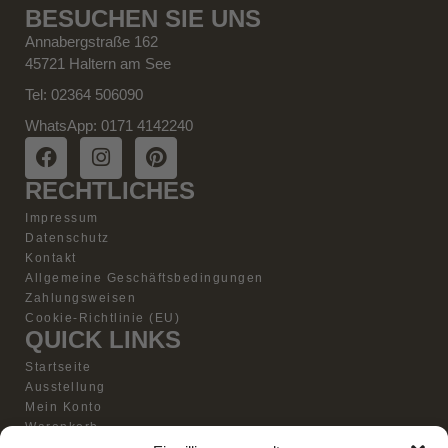
BESUCHEN SIE UNS
Annabergstraße 162
45721 Haltern am See
Tel: 02364 506090
WhatsApp: 0171 4142240
RECHTLICHES
Impressum
Datenschutz
Kontakt
Allgemeine Geschäftsbedingungen
Zahlungsweisen
Cookie-Richtlinie (EU)
QUICK LINKS
Startseite
Ausstellung
Mein Konto
Warenkorb
Vertrag widerrufen