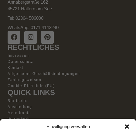
Annabergstraße 162
45721 Haltern am See
Tel: 02364 506090
WhatsApp: 0171 4142240
RECHTLICHES
Impressum
Datenschutz
Kontakt
Allgemeine Geschäftsbedingungen
Zahlungsweisen
Cookie-Richtlinie (EU)
QUICK LINKS
Startseite
Ausstellung
Mein Konto
Warenkorb
Vertrag widerrufen
Einwilligung verwalten
Kontakt