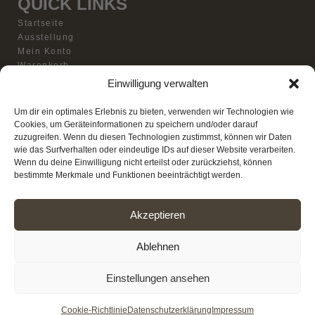
QUICK LINKS
Startseite
Ausstellung
Mein Konto
Warenkorb
Vertrag widerrufen
Einwilligung verwalten
Kontakt
BESUCHEN SIE UNS
Um dir ein optimales Erlebnis zu bieten, verwenden wir Technologien wie
Cookies, um Geräteinformationen zu speichern und/oder darauf
10% Rabatt auf deine erste Bestellung und immer
zuzugreifen. Wenn du diesen Technologien zustimmst, können wir Daten
bestens informiert!* (ab 100€ Einkauf)
wie das Surfverhalten oder eindeutige IDs auf dieser Website verarbeiten.
Wenn du deine Einwilligung nicht erteilst oder zurückziehst, können
bestimmte Merkmale und Funktionen beeinträchtigt werden.
© 2026 LichtFactory, Haltern am See
Akzeptieren
Alle Preise inkl. der gesetzlichen MwSt. Die
durchgestrichenen Preise entsprechen dem bisherigen
Ablehnen
Preis in diesem Online-Shop. *Ausgenommen von dem
Newsletter Rabatt sind Produkte der Pure-Serie, Louis
Einstellungen ansehen
Poulsen Produkt, Kunstwerke sowie bereits rabattierte
Produkte.
Cookie-Richtlinie
Datenschutzerklärung
Impressum