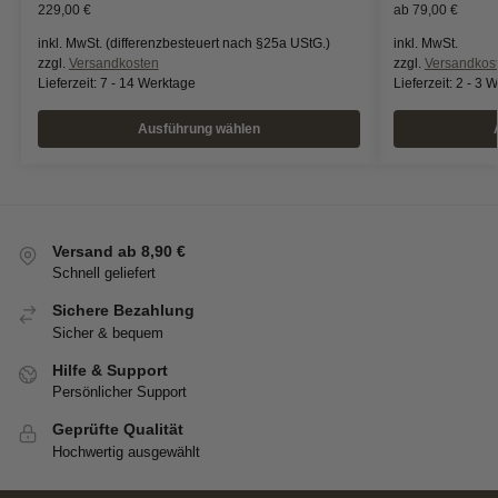
229,00
€
ab
79,00
€
inkl. MwSt. (differenzbesteuert nach §25a UStG.)
inkl. MwSt.
zzgl.
Versandkosten
zzgl.
Versandkos
Lieferzeit:
7 - 14 Werktage
Lieferzeit:
2 - 3 
Ausführung wählen
Versand ab 8,90 €
Schnell geliefert
Sichere Bezahlung
Sicher & bequem
Hilfe & Support
Persönlicher Support
Geprüfte Qualität
Hochwertig ausgewählt