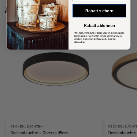
Ähnliche Produkte
Rabatt sichern
Rabatt ablehnen
*Mit Ihrer Anmeldung erklären Sie sich einverstanden,
kommerzielle Nachrichten von der Licht Factory zu
erhalten. Sie können den Newsletter jederzeit
abbestellen.
DECKENLEUCHTEN
DECKENLEUCHT
Deckenleuchte – Diversa 45cm
Deckenleuchte 