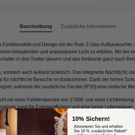
Beschreibung
Zusätzliche Informationen
 Funktionalität und Design mit
der Rubi 3-Step
Aufbauleuchte
.
 einem einladenden und anpassbaren Licht zu erfüllen. Mit der
schalter in drei Stufen steuern und das Ambiente ganz nach Ihr
g, sondern auch äußerst praktisch. Das integrierte Nachtlicht, das
deal für nächtliche Besuche im Badezimmer. Dank der hohen Sch
ignet, während der zusätzliche Deckel (IP20) eine einfache M
ht mit einer Farbtemperatur von 2700K und einer Lichtleistung
logie sorgt für Energieeffizienz und eine lange Lebensdauer, 
10% Sichern!
Abonnieren Sie und erhalten
Sie 10 % zusätzlichen Rabatt*