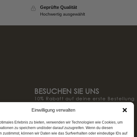
Geprüfte Qualität
Hochwertig ausgewählt
BESUCHEN SIE UNS
10% Rabatt auf deine erste Bestellung
und immer bestens informiert!* (ab
Einwilligung verwalten
100€ Einkauf)
ptimales Erlebnis zu bieten, verwenden wir Technologien wie Cookies, um
mationen zu speichern und/oder darauf zuzugreifen. Wenn du diesen
 zustimmst, können wir Daten wie das Surfverhalten oder eindeutige IDs auf