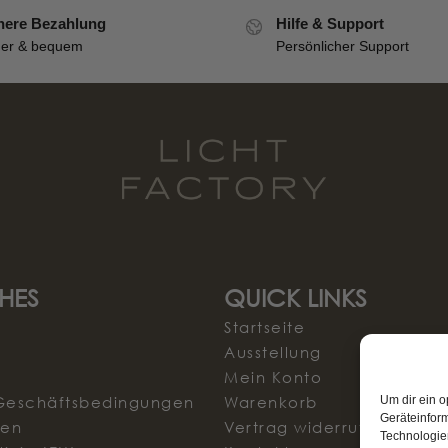
here Bezahlung
Hilfe & Support
her & bequem
Persönlicher Support
HES
QUICK LINKS
Startseite
Ausstellung
Mein Konto
Um dir ein o
Geschäftsbedingungen
Warenkorb
Geräteinfor
sen
Vertrag widerrufen
Technologien